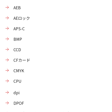
AEB
AEロック
APS-C
BMP
CCD
CFカード
CMYK
CPU
dpi
DPOF