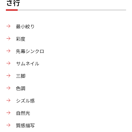
さ行
最小絞り
彩度
先幕シンクロ
サムネイル
三脚
色調
シズル感
自然光
質感描写