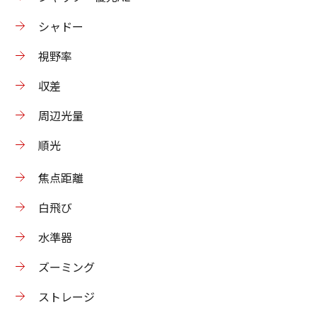
シャドー
視野率
収差
周辺光量
順光
焦点距離
白飛び
水準器
ズーミング
ストレージ