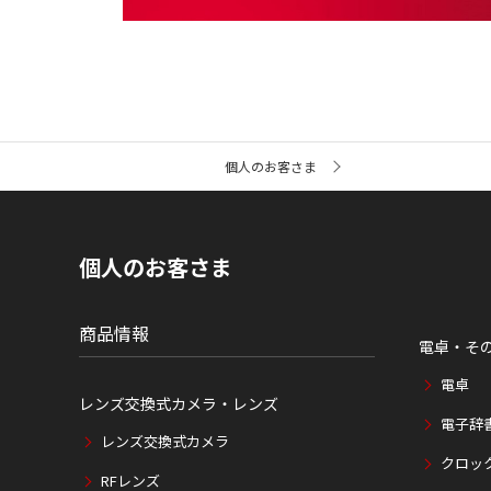
サ
個人のお客さま
イ
ト
内
の
現
個人のお客さま
在
位
置
商品情報
電卓・そ
電卓
レンズ交換式カメラ・レンズ
電子辞
レンズ交換式カメラ
クロッ
RFレンズ