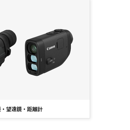
鏡・望遠鏡・距離計