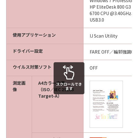
Windows 7 Professiona
HP EliteDesk 800 G3 SF
6700 CPU @3.40GH
USB3.0
使用アプリケーション
IJ Scan Utility
ドライバー設定
FARE OFF／輪郭強調ON
ウイルス対策ソフト
OFF
測定画
A4カラー文書
スクロールでき
ます
像
（ISO／IEC 29183
Target-A）