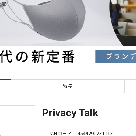
Privacy Talk
特長
Privacy Talk
JANコード
4549292231113