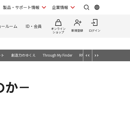
製品・サポート情報
企業情報
ョールーム
ID・会員
オンライン
新規登録
ログイン
ショップ
ート
創造力のゆくえ
Through My Finder
RFレンズ、買ってもいいですか
のか－