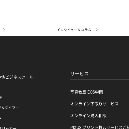
インタビュー＆コラム
サービス
の他ビジネスツール
写真教室 EOS学園
書
オンライン下取りサービス
ク&タイマー
オンライン購入相談
ター
PIXUS プリント枚ルサービスご
クリッカー