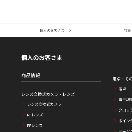
サ
個人のお客さま
特集
イ
ト
内
の
現
個人のお客さま
在
位
置
商品情報
電卓・そ
電卓
レンズ交換式カメラ・レンズ
電子辞
レンズ交換式カメラ
クロッ
RFレンズ
ポイン
EFレンズ
ページ