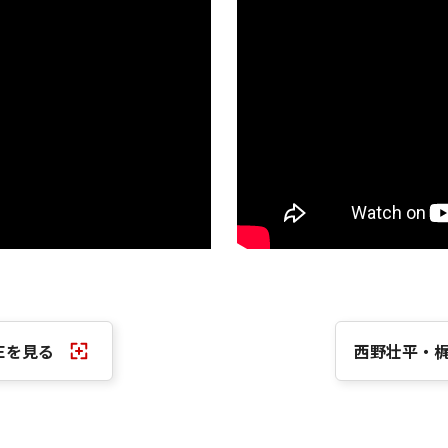
Eを見る
西野壮平・梶