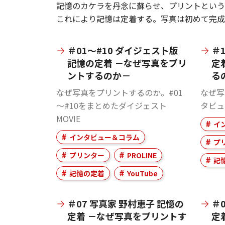
記憶のカケラを丹念に蘇らせ、プリントという
これにより記憶は定着する。写真は初めて完成
＃01～#10 ダイジェスト版
＃
記憶の定着 －なぜ写真をプリ
定
ントするのか－
る
なぜ写真をプリントするのか。#01
なぜ写
～#10をまとめたダイジェスト
タビュ
MOVIE
イ
インタビュー＆コラム
プ
プリンター
PROLINE
記
記憶の定着
YouTube
＃07 写真家 野村恵子 記憶の
＃
定着 －なぜ写真をプリントす
定