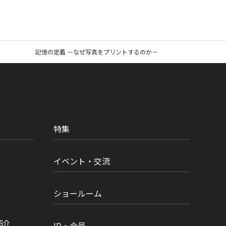
記憶の定着 －なぜ写真をプリントするのか－
特集
イベント・交流
ショールーム
紹介
ID・会員