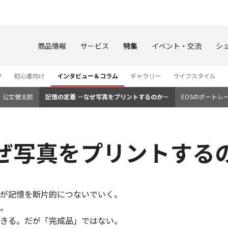
このページの本文へ
商品情報
サービス
特集
イベント・交流
シ
ク
初心者向け
インタビュー＆コラム
ギャラリー
ライフスタイル
｜公文健太郎
記憶の定着 －なぜ写真をプリントするのか－
EOSのポートレ
なぜ写真をプリントする
が記憶を断片的につないでいく。
。
きる。だが「完成品」ではない。