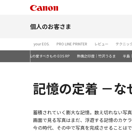
個人のお客さま
your EOS.
PRO LINE PRINTER
レビュー
テクニッ
和。竹沢うるま
私の愛すべきもの EOS RP
熱情之印度｜竹沢うるま
半島
記憶の定着 －
蓄積されていく膨大な記憶。数え切れない写真
画面で見る写真はまだ、浮遊する記憶のカケラ
今の時代、その中で写真を完成させることはで