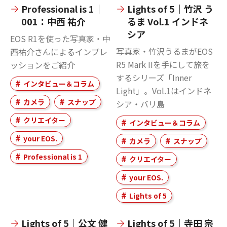
Professional is 1｜
Lights of 5｜竹沢 う
001：中西 祐介
るま Vol.1 インドネ
シア
EOS R1を使った写真家・中
写真家・竹沢うるまがEOS
西祐介さんによるインプレ
R5 Mark IIを手にして旅を
ッションをご紹介
するシリーズ「Inner
インタビュー＆コラム
Light」。Vol.1はインドネ
カメラ
スナップ
シア・バリ島
クリエイター
インタビュー＆コラム
your EOS.
カメラ
スナップ
Professional is 1
クリエイター
your EOS.
Lights of 5
Lights of 5｜公文 健
Lights of 5｜寺田 宗