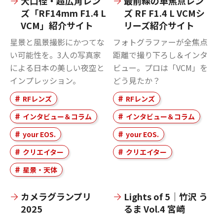
大口径・超広角レン
最前線の単焦点レン
ズ「RF14mm F1.4 L
ズ RF F1.4 L VCMシ
VCM」紹介サイト
リーズ紹介サイト
星景と風景撮影にかつてな
フォトグラファーが全焦点
い可能性を。3人の写真家
距離で撮り下ろし＆インタ
による日本の美しい夜空と
ビュー。プロは「VCM」を
インプレッション。
どう見たか？
RFレンズ
RFレンズ
インタビュー＆コラム
インタビュー＆コラム
your EOS.
your EOS.
クリエイター
クリエイター
星景・天体
カメラグランプリ
Lights of 5｜竹沢 う
2025
るま Vol.4 宮崎