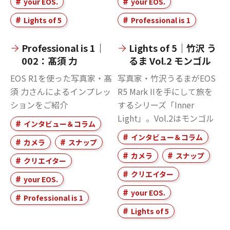
your EOS.
your EOS.
Lights of 5
Professional is 1
Professional is 1｜
Lights of 5｜竹沢 う
002：髙須 力
るま Vol.2 モンゴル
EOS R1を使った写真家・髙
写真家・竹沢うるまがEOS
須 力さんによるインプレッ
R5 Mark IIを手にして旅を
ションをご紹介
するシリーズ「Inner
Light」。Vol.2はモンゴル
インタビュー＆コラム
インタビュー＆コラム
カメラ
スナップ
カメラ
スナップ
クリエイター
クリエイター
your EOS.
your EOS.
Professional is 1
Lights of 5