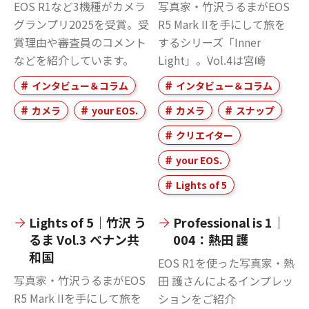
EOS R1など3機種がカメラ
写真家・竹沢うるまがEOS
グランプリ2025を受賞。受
R5 Mark IIを手にして旅を
賞理由や審査員のコメント
するシリーズ「Inner
などを紹介しています。
Light」。Vol.4は宮崎
インタビュー＆コラム
インタビュー＆コラム
カメラ
your EOS.
カメラ
スナップ
クリエイター
your EOS.
Lights of 5
Lights of 5｜竹沢 う
Professional is 1｜
るま Vol.3 ベナン共
004：熱田 護
和国
EOS R1を使った写真家・熱
写真家・竹沢うるまがEOS
田 護さんによるインプレッ
R5 Mark IIを手にして旅を
ションをご紹介