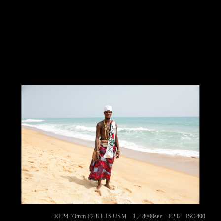
RF24-70mm F2.8 L IS USM 1／8000sec F2.8 ISO400