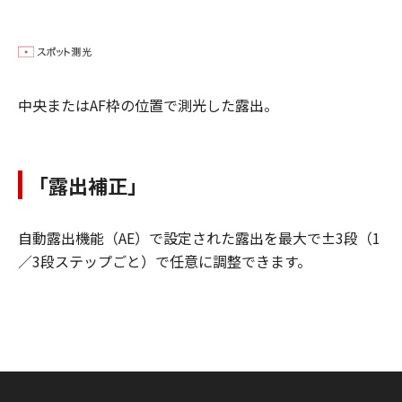
中央またはAF枠の位置で測光した露出。
「露出補正」
自動露出機能（AE）で設定された露出を最大で±3段（1
／3段ステップごと）で任意に調整できます。