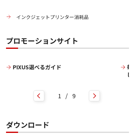
インクジェットプリンター消耗品
プロモーションサイト
PIXUS選べるガイド
毎
しく
1
/
9
ダウンロード