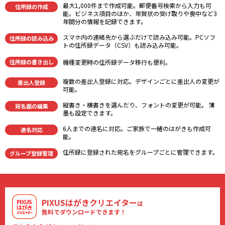
最大1,000件まで作成可能。郵便番号検索から入力も可
住所録の作成
能。ビジネス項目のほか、年賀状の受け取りや喪中など3
年間分の情報を記録できます。
スマホ内の連絡先から選ぶだけで読み込み可能。PCソフ
住所録の読み込み
トの住所録データ（CSV）も読み込み可能。
住所録の書き出し
機種変更時の住所録データ移⾏も便利。
複数の差出人登録に対応。デザインごとに差出人の変更が
差出人登録
可能。
縦書き・横書きを選んだり、フォントの変更が可能。 薄
宛名面の編集
墨も設定できます。
6人までの連名に対応。ご家族で一緒のはがきも作成可
連名対応
能。
住所録に登録された宛名をグループごとに管理できます。
グループ登録管理
PIXUSはがきクリエイター
は
無料でダウンロードできます！