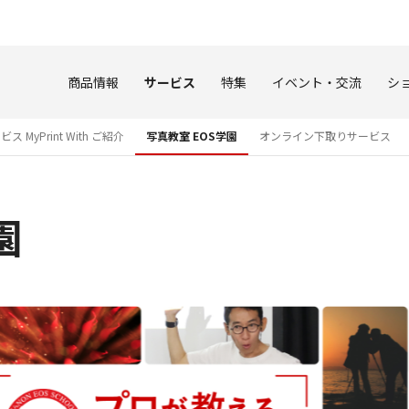
このページの本文へ
商品情報
サービス
特集
イベント・交流
シ
MyPrint With ご紹介
写真教室 EOS学園
オンライン下取りサービス
園