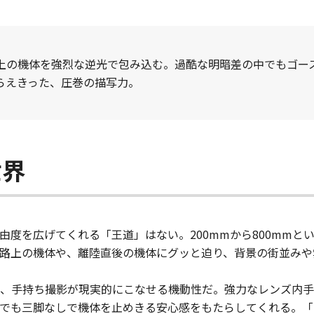
上の機体を強烈な逆光で包み込む。過酷な明暗差の中でもゴー
らえきった、圧巻の描写力。
世界
由度を広げてくれる「王道」はない。200mmから800mmと
路上の機体や、離陸直後の機体にグッと迫り、背景の街並みや
持ち撮影が現実的にこなせる機動性だ。強力なレンズ内手ブレ補正は
でも三脚なしで機体を止めきる安心感をもたらしてくれる。「