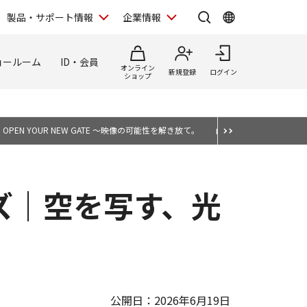
製品・サポート情報
企業情報
ョールーム
ID・会員
オンライン
新規登録
ログイン
ショップ
OPEN YOUR NEW GATE ～映像の可能性を解き放て。
山崎 友也が選ぶ、表現
ズ｜空を写す、光
公開日：2026年6月19日