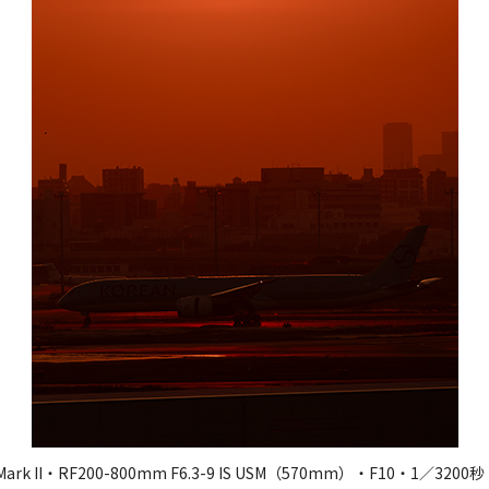
 Mark II・RF200-800mm F6.3-9 IS USM（570mm）・F10・1／3200秒