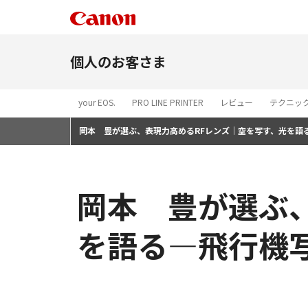
個人のお客さま
your EOS.
PRO LINE PRINTER
レビュー
テクニッ
岡本 豊が選ぶ、表現力高めるRFレンズ｜空を写す、光を語
岡本 豊が選ぶ
を語る―飛行機