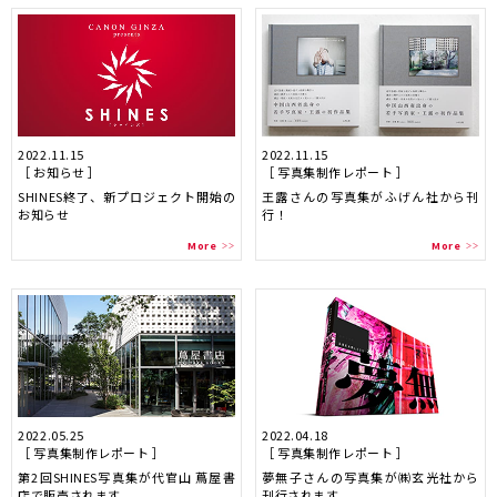
2022.11.15
2022.11.15
［ お知らせ ］
［ 写真集制作レポート ］
SHINES終了、新プロジェクト開始の
王露さんの写真集がふげん社から刊
お知らせ
行！
More
More
2022.05.25
2022.04.18
［ 写真集制作レポート ］
［ 写真集制作レポート ］
第2回SHINES写真集が代官山 蔦屋書
夢無子さんの写真集が㈱玄光社から
店で販売されます。
刊行されます。