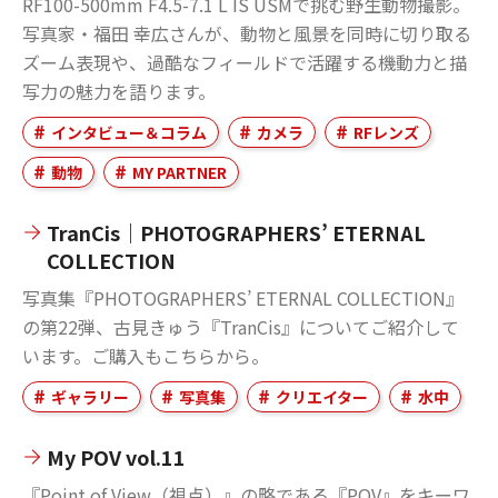
RF100-500mm F4.5-7.1 L IS USMで挑む野生動物撮影。
写真家・福田 幸広さんが、動物と風景を同時に切り取る
ズーム表現や、過酷なフィールドで活躍する機動力と描
写力の魅力を語ります。
インタビュー＆コラム
カメラ
RFレンズ
動物
MY PARTNER
TranCis｜PHOTOGRAPHERS’ ETERNAL
COLLECTION
写真集『PHOTOGRAPHERS’ ETERNAL COLLECTION』
の第22弾、古見きゅう『TranCis』についてご紹介して
います。ご購入もこちらから。
ギャラリー
写真集
クリエイター
水中
My POV vol.11
『Point of View（視点）』の略である『POV』をキーワ