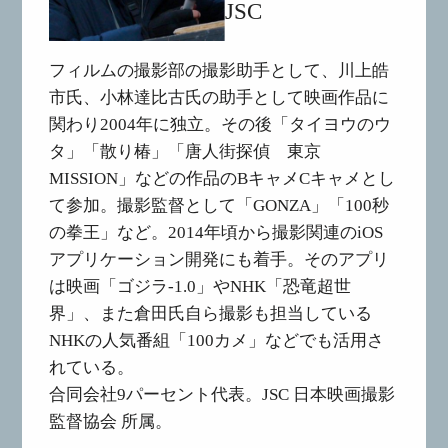
JSC
フィルムの撮影部の撮影助手として、川上皓
市氏、小林達比古氏の助手として映画作品に
関わり2004年に独立。その後「タイヨウのウ
タ」「散り椿」「唐人街探偵 東京
MISSION」などの作品のBキャメCキャメとし
て参加。撮影監督として「GONZA」「100秒
の拳王」など。2014年頃から撮影関連のiOS
アプリケーション開発にも着手。そのアプリ
は映画「ゴジラ-1.0」やNHK「恐竜超世
界」、また倉田氏自ら撮影も担当している
NHKの人気番組「100カメ」などでも活用さ
れている。
合同会社9パーセント代表。JSC 日本映画撮影
監督協会 所属。