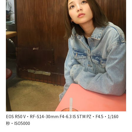
EOS R50 V・RF-S14-30mm F4-6.3 IS STM PZ・F4.5・1/160
秒・ISO5000