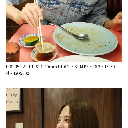
EOS R50 V・RF-S14-30mm F4-6.3 IS STM PZ・F6.3・1/160
秒・ISO5000