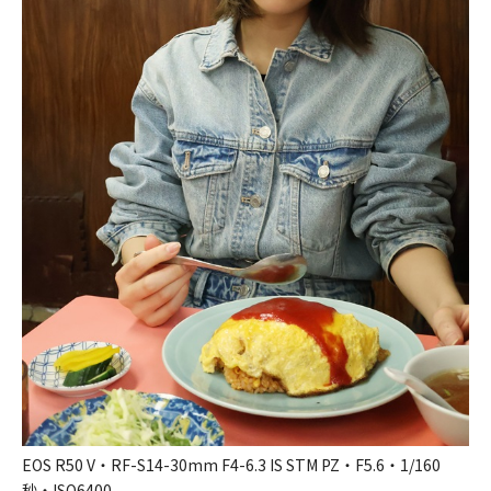
EOS R50 V・RF-S14-30mm F4-6.3 IS STM PZ・F5.6・1/160
秒・ISO6400