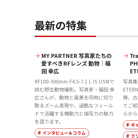
最新の特集
MY PARTNER 写真家たちの
Tr
愛すべきRFレンズ 動物｜福
PH
田 幸広
ET
RF100-500mm F4.5-7.1 L IS USMで
写真集『
挑む野生動物撮影。写真家・福田 幸
ETER
広さんが、動物と風景を同時に切り
弾、古
取るズーム表現や、過酷なフィール
てご紹
ドで活躍する機動力と描写力の魅力
らから
を語ります。
ギ
インタビュー＆コラム
ク