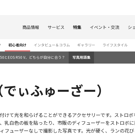
このページの本文へ
商品情報
サービス
特集
イベント・交流
シ
ク
初心者向け
インタビュー＆コラム
ギャラリー
ライフスタイル
0とEOS R50 V、どちらが自分に合う？
写真用語集
（でぃふゅーざー）
付けて光を和らげることができるアクセサリーです。ストロボ
、乳白色の板を貼ったり、市販のディフューザーをストロボに
ィフューザーなしで撮影した写真です。光が硬く、ランの花び