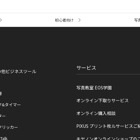
初心者向け
写
サービス
の他ビジネスツール
写真教室 EOS学園
書
オンライン下取りサービス
ク&タイマー
オンライン購入相談
ター
PIXUS プリント枚ルサービスご
クリッカー
 Talk
キヤノンオンラインショップの