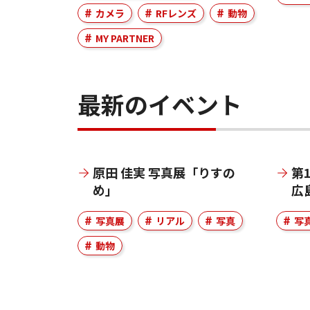
カメラ
RFレンズ
動物
MY PARTNER
最新のイベント
原田 佳実 写真展「りすの
第
め」
広
写真展
リアル
写真
写
動物