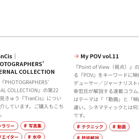
anCis｜
My POV vol.11
OTOGRAPHERS’
『Point of View（視点）
ERNAL COLLECTION
る『POV』をキーワードに映
PHOTOGRAPHERS’
デューサー／ジャーナリスト
NAL COLLECTION』の第22
幸宏氏が解説する連載コラム
見きゅう『TranCis』につい
はテーマは「「動画」と「映
介しています。ご購入もこち
違い。シネマティックとは何
。
です。
ャラリー
写真集
テクニック
動画
リエイター
水中
技術解説