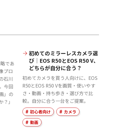
初めてのミラーレスカメラ選
び｜EOS R50とEOS R50 V、
』の略であ
どちらが自分に合う？
像プロ
初めてカメラを買う人向けに、EOS
の石川
R50とEOS R50 Vを画質・使いやす
。今回
さ・動画・持ち歩き・選び方で比
画」の
較。自分に合う一台をご提案。
か？」
初心者向け
カメラ
動画