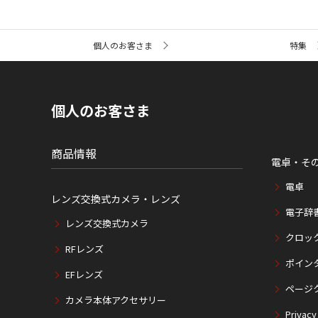
サ
個人のお客さま
特集
イ
ト
内
の
現
個人のお客さま
在
位
置
商品情報
電卓・そ
電卓
レンズ交換式カメラ・レンズ
電子辞
レンズ交換式カメラ
クロッ
RFレンズ
ポイン
EFレンズ
ページ
カメラ本体アクセサリー
Privacy