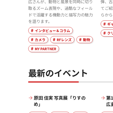
広さんが、動物と風景を同時に切り
弾、古
取るズーム表現や、過酷なフィール
てご紹
ドで活躍する機動力と描写力の魅力
らから
を語ります。
ギ
インタビュー＆コラム
ク
カメラ
RFレンズ
動物
MY PARTNER
最新のイベント
原田 佳実 写真展「りすの
第
め」
広