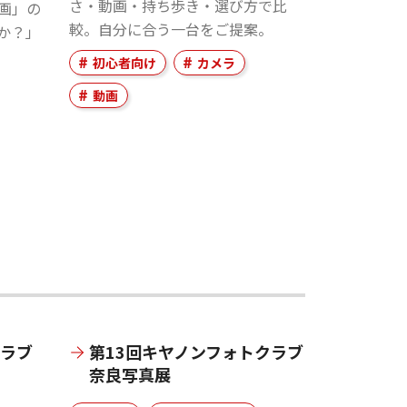
さ・動画・持ち歩き・選び方で比
画」の
較。自分に合う一台をご提案。
か？」
初心者向け
カメラ
動画
クラブ
第13回キヤノンフォトクラブ
奈良写真展