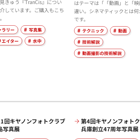
見きゅう『TranCis』につい
はテーマは「「動画」と「映
介しています。ご購入もこち
違い。シネマティックとは何
。
です。
ャラリー
写真集
テクニック
動画
リエイター
水中
技術解説
動画撮影の技術解説
11回キヤノンフォトクラブ
第4回キヤノンフォト
島写真展
兵庫創立47周年写真展