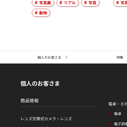
写真展
リアル
写真
写
動物
サ
個人のお客さま
特集
イ
ト
内
の
現
個人のお客さま
在
位
置
商品情報
電卓・そ
電卓
レンズ交換式カメラ・レンズ
電子辞