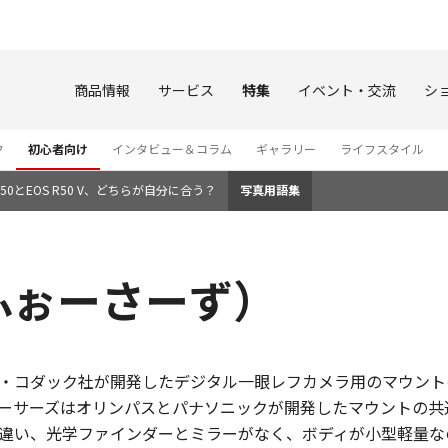
このページの本文へ
商品情報
サービス
特集
イベント・交流
シ
ク
初心者向け
インタビュー＆コラム
ギャラリー
ライフスタイル
0とEOS R50 V、どちらが自分に合う？
写真用語集
ふぉーさーず）
・コダック社が開発したデジタル一眼レフカメラ用のマウントの
フォーサーズはオリンパスとパナソニックが開発したマウントの
違い、光学ファインダーとミラーがなく、ボディが小型軽量な