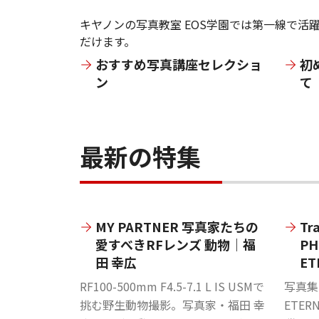
キヤノンの写真教室 EOS学園では第一線で
だけます。
おすすめ写真講座セレクショ
初
ン
て
最新の特集
MY PARTNER 写真家たちの
Tr
愛すべきRFレンズ 動物｜福
PH
田 幸広
ET
RF100-500mm F4.5-7.1 L IS USMで
写真集『
挑む野生動物撮影。写真家・福田 幸
ETER