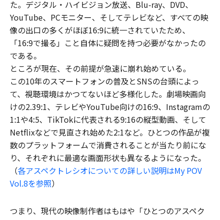
た。デジタル・ハイビジョン放送、Blu-ray、DVD、
YouTube、PCモニター、そしてテレビなど、すべての映
像の出口の多くがほぼ16:9に統一されていたため、
「16:9で撮る」こと自体に疑問を持つ必要がなかったの
である。
ところが現在、その前提が急速に崩れ始めている。
この10年のスマートフォンの普及とSNSの台頭によっ
て、視聴環境はかつてないほど多様化した。劇場映画向
けの2.39:1、テレビやYouTube向けの16:9、Instagramの
1:1や4:5、TikTokに代表される9:16の縦型動画、そして
Netflixなどで見直され始めた2:1など。ひとつの作品が複
数のプラットフォームで消費されることが当たり前にな
り、それぞれに最適な画面形状も異なるようになった。
（
各アスペクトレシオについての詳しい説明はMy POV
Vol.8を参照
）
つまり、現代の映像制作者はもはや「ひとつのアスペク