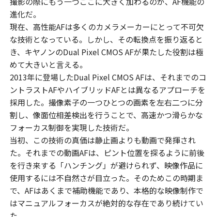
撮影の際にもう一つここに大きく加わるのが、AF機能の
進化だ。
現在、高性能AFは多くのカメラメーカーにとって不可欠
な技術となっている。しかし、その転換点を振り返ると
き、キヤノンのDual Pixel CMOS AFが果たした役割は極
めて大きいと言える。
2013年に登場したDual Pixel CMOS AFは、それまでのコ
ントラストAFやハイブリッドAFとは異なるアプローチを
採用した。撮像素子の一つひとつの画素を左右二つに分
割し、像面位相差検出を行うことで、高速かつ滑らかな
フォーカス制御を実現した技術だ。
当初、この技術の真価は静止画よりも動画で発揮され
た。それまでの動画AFは、ピント位置を探るように前後
を行き来する「ハンチング」が避けられず、映像作品に
使用するには不自然さが目立った。そのためこの時期ま
で、AFはあくまで補助機能であり、本格的な映像制作で
はマニュアルフォーカスが絶対的な存在であり続けてい
た。