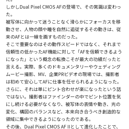
しかしDual Pixel CMOS AFの登場で、その常識は変わっ
た。
被写体に向かって迷うことなく滑らかにフォーカスを移
動させ、人物の顔や瞳を自然に追従するその動きは、従
来のAFとは一線を画すものだった。
そこで重要なのはその動作スピードではなく、それまで
信頼性の低かったAF機能に対して「AFを信頼できるよう
になった」という概念の転換こそが最大の功績だったと
言える。実際、多くのドキュメンタリーやウェディング
ムービー撮影、MV、企業PRビデオの現場では、撮影者
は初めて安心してAFに仕事を任せられるようになった。
さらに、それは単にピント合わせが楽になったという話
ではない。撮影者はファインダーの中でピント位置を気
にし続ける必要がなくなり、被写体の表情や動き、光の
変化、構図のバランスなど、本来向き合うべき創造的な
領域に集中できるようになったのである。
その後、Dual Pixel CMOS AF IIとして進化したことで、