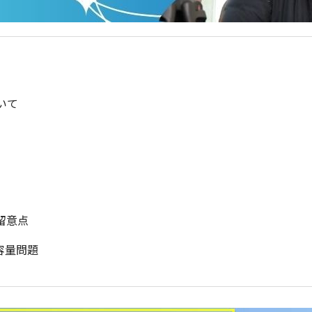
いて
留意点
タ容量問題