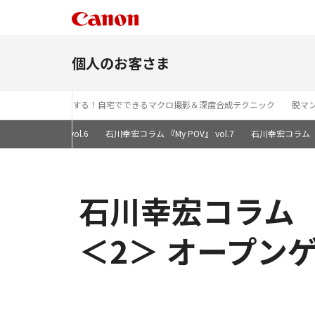
個人のお客さま
ィギュア撮影が上達する！自宅でできるマクロ撮影＆深度合成テクニック
脱マン
ム 『My POV』 vol.6
石川幸宏コラム 『My POV』 vol.7
石川幸宏コラム 『M
石川幸宏コラム 『
＜2＞ オープン