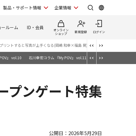
製品・サポート情報
企業情報
ョールーム
ID・会員
オンライン
新規登録
ログイン
ショップ
500でプリントすると写真が上手くなる(岡嶋 和幸×福島 晃)
あなたの写真が変わるプ
V』 vol.10
石川幸宏コラム 『My POV』 vol.11
短編映画「空白のタイトル」× 
｜オープンゲート特集
公開日：2026年5月29日