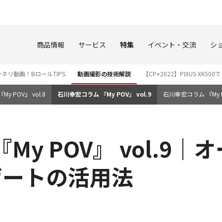
このページの本文へ
商品情報
サービス
特集
イベント・交流
シ
ネリ動画！BロールTIPS
動画撮影の技術解説
【CP+2022】PIXUS XK
y POV』 vol.8
石川幸宏コラム 『My POV』 vol.9
石川幸宏コラム 『My PO
My POV』 vol.9
ゲートの活用法