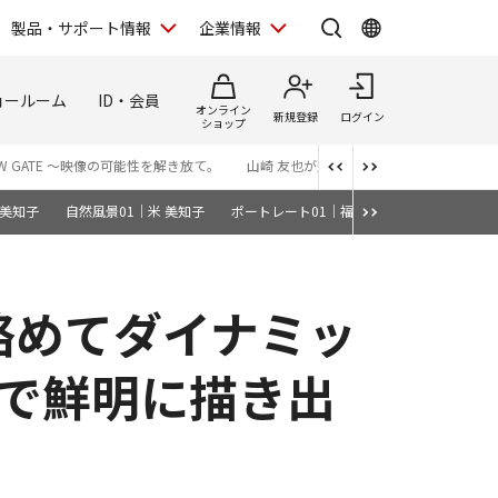
製品・サポート情報
企業情報
ョールーム
ID・会員
オンライン
新規登録
ログイン
ショップ
 NEW GATE ～映像の可能性を解き放て。
山崎 友也が選ぶ、表現力高めるRFレンズ
 美知子
自然風景01｜米 美知子
ポートレート01｜福井 麻衣子
鉄道02｜
景を絡めてダイナミッ
まで鮮明に描き出