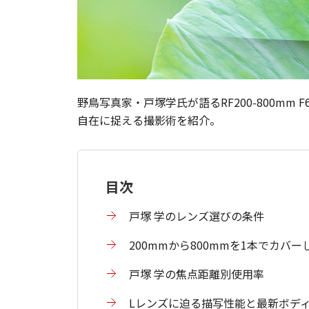
野鳥写真家・戸塚学氏が語るRF200-800mm 
自在に捉える撮影術を紹介。
目次
戸塚 学のレンズ選びの条件
200mmから800mmを1本でカバ
戸塚 学の焦点距離別使用率
Lレンズに迫る描写性能と最新ボデ