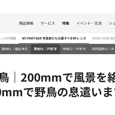
このページの本文へ
商品情報
サービス
特集
イベント・交流
シ
レンズの物語
MY PARTNER 写真家たちの愛すべきRFレンズ
OPEN YOUR
動物01｜福田 幸広
野鳥01｜戸塚 学
野鳥02｜戸塚 学
自然風景02｜米
R 野鳥｜200mmで風
0mmで野鳥の息遣い