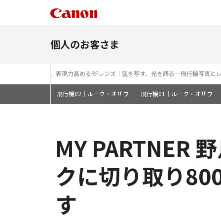
個人のお客さま
岡本 豊が選ぶ、表現力高めるRFレンズ｜空を写す、光を語る―飛行機写真と
飛行機02｜ルーク・オザワ
飛行機01｜ルーク・オザワ
MY PARTNE
クに切り取り80
す