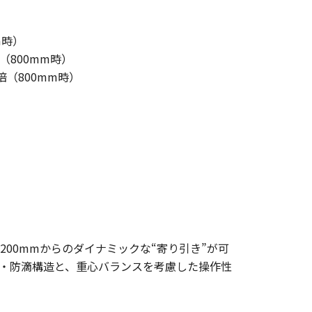
m時）
m（800mm時）
倍（800mm時）
広角端200mmからのダイナミックな“寄り引き”が可
塵・防滴構造と、重心バランスを考慮した操作性