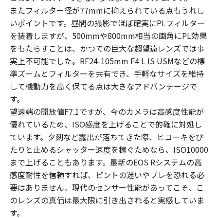
またフィルター径が77mmに抑えられている点もうれし
いポイントです。昼間の撮影でほぼ確実にPLフィルター
を装着しますが、500mmや800mm相当の画角にPL効果
をもたらすことは、かつての巨大な超望遠レンズでは事
実上不可能でした。RF24-105mm F4 L IS USMなどの標
準ズームとフィルターを共有でき、手軽なサイズを維持
して機動力を高く保てる点は大きなアドバンテージで
す。
望遠端の開放値F7.1ですが、今のカメラは高感度性能が
優れているため、ISO感度を上げることで的確に対処し
ています。夕刻など露出が落ちてきた際、ヒコーキをぴ
たりと止めるシャッター速度を稼ぐためなら、ISO10000
まで上げることもあります。最新のEOS Rシステムの高
感度耐性を信頼すれば、ピントの迷いやブレを恐れる必
要はありません。現代のセンサー性能があってこそ、こ
のレンズの真価は最大限に引き出されると実感していま
す。