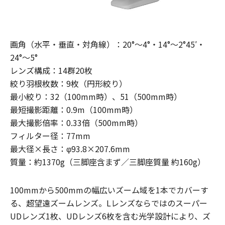
画角（水平・垂直・対角線）：20°～4°・14°～2°45′・
24°～5°
レンズ構成：14群20枚
絞り羽根枚数：9枚（円形絞り）
最小絞り：32（100mm時）、51（500mm時）
最短撮影距離：0.9m（100mm時）
最大撮影倍率：0.33倍（500mm時）
フィルター径：77mm
最大径×長さ：φ93.8×207.6mm
質量：約1370g（三脚座含まず／三脚座質量 約160g）
100mmから500mmの幅広いズーム域を1本でカバーす
る、超望遠ズームレンズ。Lレンズならではのスーパー
UDレンズ1枚、UDレンズ6枚を含む光学設計により、ズ