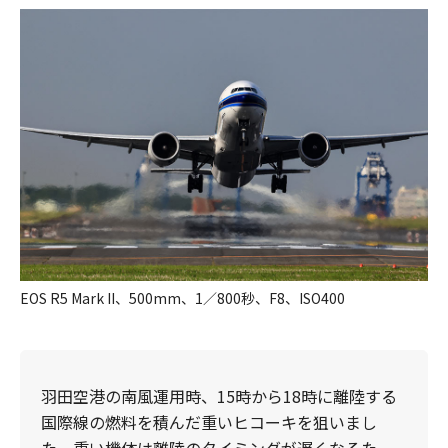
EOS R5 Mark II、500mm、1／800秒、F8、ISO400
​羽田空港の南風運用時、15時から18時に離陸する
国際線の燃料を積んだ重いヒコーキを狙いまし