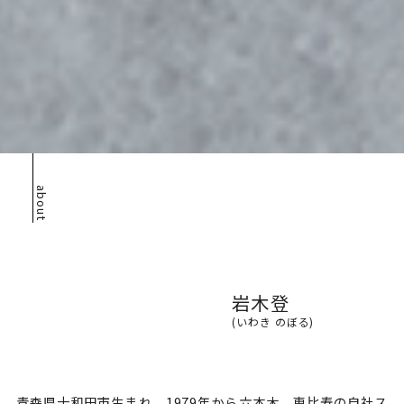
about
岩木登
(いわき のぼる)
青森県十和田市生まれ。1979年から六本木、恵比寿の自社ス