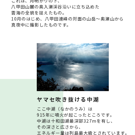
これは、月明かりの下、
八甲田山麓の奥入瀬渓谷沿いに立ち込めた
雲海の全貌を捉えたもの。
10月のはじめ、八甲田連峰の対面の山岳〜奥瀬山から
真夜中に撮影したものです。
ヤマセ吹き抜ける中湖
ここ中湖（なかのうみ）は
915年に噴火が起こったところです。
中湖は十和田湖最深部327mを有し、
その深さと広さから、
エネルギー量は列島最大級とされています。