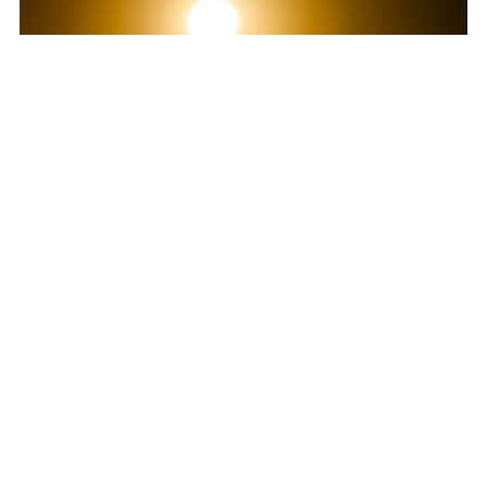
アメリカグランプリ、COTAサーキット。
夕陽が撮影できるチャンスが１セッションあり、
そのセッションが終わる直前、
フレームに太陽が入って来た。
最後に来たマシンがこのカット。
撮れて嬉しかった。
※コメントは、本サイト用に作品を紹介したものです。