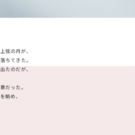
た上弦の月が、
に落ちてきた。
を出たのだが、
光景だった。
月を眺め、