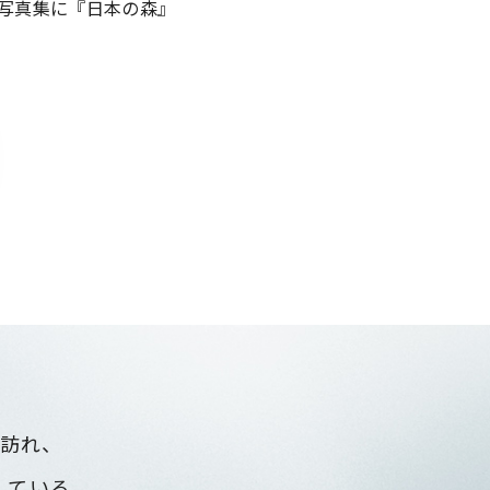
写真集に『日本の森』
訪れ、
している。