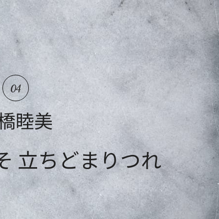
04
橋睦美
そ 立ちどまりつれ