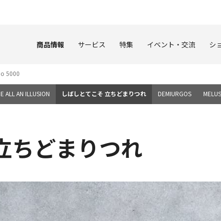
このページの本文へ
商品情報
サービス
特集
イベント・交流
シ
o 5000
BE ALL AN ILLUSION
しばしとてこそ 立ちどまりつれ
DEMIURGOS
MELUS
立ちどまりつれ