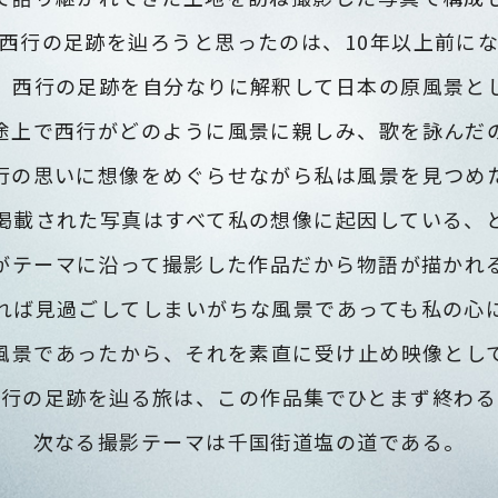
西行の足跡を辿ろうと思ったのは、
10年以上前に
、西行の足跡を自分なりに解釈して
日本の原風景と
途上で西行がどのように風景に親しみ、
歌を詠んだ
行の思いに想像をめぐらせながら私は風景を見つめ
掲載された写真はすべて
私の想像に起因している、
がテーマに沿って撮影した作品だから物語が描かれ
れば見過ごしてしまいがちな
風景であっても私の心
風景であったから、
それを素直に受け止め映像とし
西行の足跡を辿る旅は、この作品集でひとまず終わる
次なる撮影テーマは千国街道塩の道である。