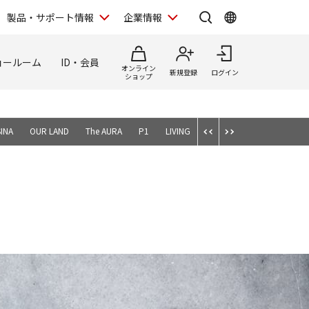
製品・サポート情報
企業情報
ョールーム
ID・会員
オンライン
新規登録
ログイン
ショップ
INA
OUR LAND
The AURA
P1
LIVING
SOAR HIGH
MOTHER