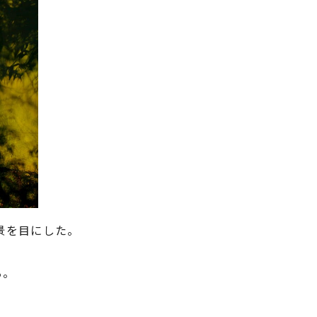
景を目にした。
る。
。