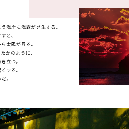
洗う海岸に海霧が発生する。
だすと、
から太陽が昇る。
いたかのように、
湧き立つ。
濃くする。
彩だ。