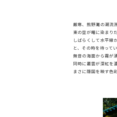
厳寒、熊野灘の潮流
東の空が曙に染まり
しばらくして水平線
と、その時を待って
無音の海面から霧が
同時に叢雲が深紅を
まさに隱国を映す色