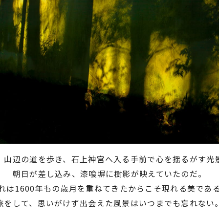
、山辺の道を歩き、
石上神宮へ入る手前で心を揺るがす光
朝日が差し込み、漆喰塀に樹影が映えていたのだ。
れは1600年もの
歳月を重ねてきたからこそ現れる美であ
旅をして、思いがけず出会えた風景は
いつまでも忘れない