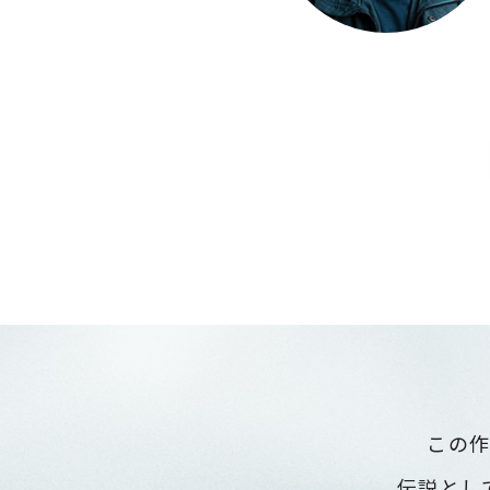
この
伝説とし