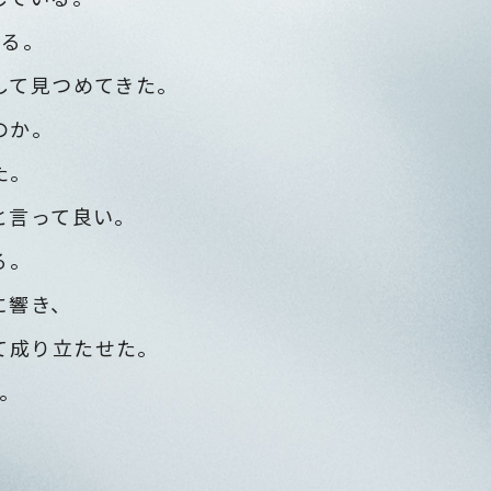
なる。
して見つめてきた。
のか。
た。
と言って良い。
る。
に響き、
て成り立たせた。
。