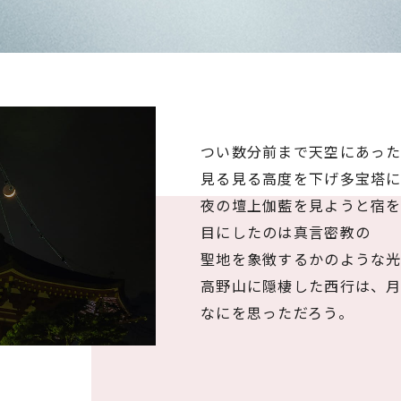
つい数分前まで天空にあっ
見る見る高度を下げ多宝塔
夜の壇上伽藍を見ようと宿
目にしたのは真言密教の
聖地を象徴するかのような
高野山に隠棲した西行は、
なにを思っただろう。