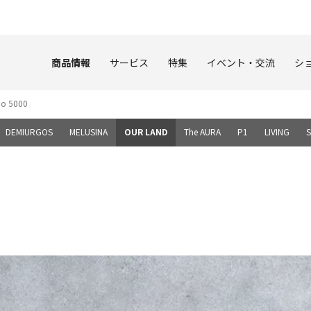
このページの本文へ
商品情報
サービス
特集
イベント・交流
シ
o 5000
DEMIURGOS
MELUSINA
OUR LAND
The AURA
P1
LIVING
S