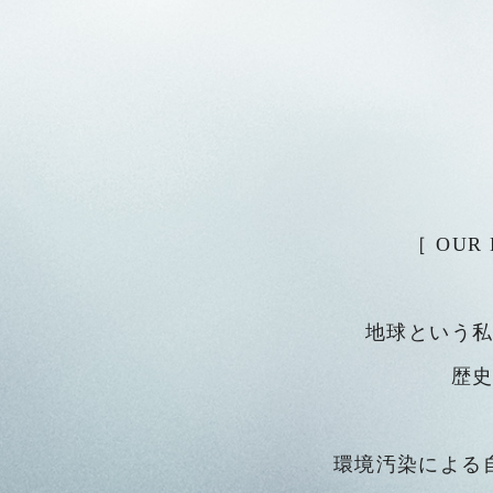
［ OU
地球という
歴
環境汚染による