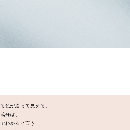
、
える色が違って見える。
主成分は、
色でわかると言う。