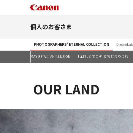
個人のお客さま
PHOTOGRAPHERS’ ETERNAL COLLECTION
DreamLab
物たちの生きた証
IT MAY BE ALL AN ILLUSION
しばしとてこそ 立ちどまりつれ
OUR LAND