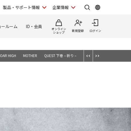
製品・サポート情報
企業情報
ョールーム
ID・会員
オンライン
新規登録
ログイン
ショップ
OAR HIGH
MOTHER
QUEST 下巻 – 祈り –
QUEST 上巻 – The Planet –