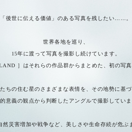
「後世に伝える価値」のある写真を残したい……。
世界各地を巡り、
15年に渡って写真を撮影し続けています。
R LAND ］はそれらの作品群からまとめた、
初の写真
私たちの住む星のさまざまな表情を、
その地勢に基づ
史的意義の観点から
判断したアングルで撮影していま
自然災害増加や戦争など、
美しさや生命存続が危ぶ