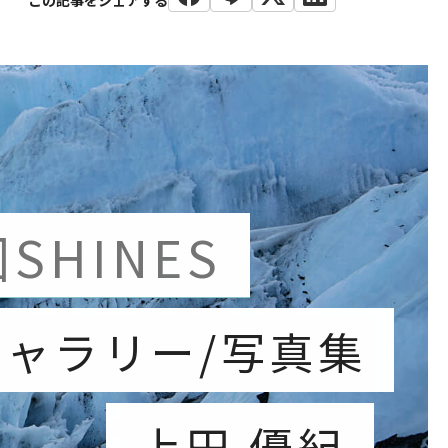
SHINES
ギャラリー/写真集
上田 優紀