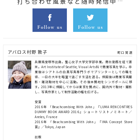
打ち合わせ風景など随時発信中
アバロス村野 敦子
町口 覚 選
兵庫県宝塚市出身。聖心女子大学文学部卒業。商社勤務を経て渡
米。Art Institute of Seattle, Visual Arts科で商業写真を学ぶ。卒
業後はシアトルの白黒写真専門ラボでプリンターとしての職を
得、一日の大半を暗室で過ごす生活を送る。帰国後は商業写真撮
影・雑誌取材を中心に活動。その後本拠地をシンガポールに移
す。2013年に帰国してからは東京を拠点に、国内外で取材・撮影
し、写真作家として制作活動の幅を広げる。
受賞
2016年 「Beachcombing With John」『LUMA RENCONTRES
DUMMY BOOK AWARD 2016』ショートリストノミネート／
Areles, France
2016年 「Beachcombing With John」『IMA Concept Store
賞』／Tokyo, Japan
出版