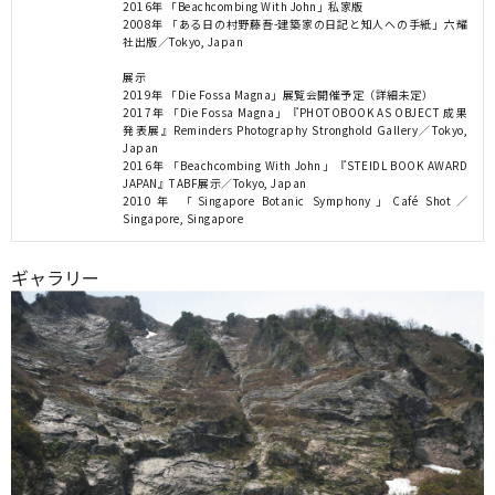
2016年 「Beachcombing With John」私家版
2008年 「ある日の村野藤吾-建築家の日記と知人への手紙」六耀
社出版／Tokyo, Japan
展示
2019年 「Die Fossa Magna」展覧会開催予定（詳細未定）
2017年 「Die Fossa Magna」『PHOTOBOOK AS OBJECT 成果
発表展』Reminders Photography Stronghold Gallery／Tokyo,
Japan
2016年 「Beachcombing With John」『STEIDL BOOK AWARD
JAPAN』TABF展示／Tokyo, Japan
2010年 「Singapore Botanic Symphony」Café Shot／
Singapore, Singapore
ギャラリー