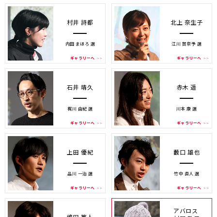
村井 詩都
北上 奈生子
内田 まほろ 選
江川 賀奈予 選
ギャラリーへ
ギャラリーへ
石井 靖久
赤木 遥
梶川 由紀 選
川本 康 選
ギャラリーへ
ギャラリーへ
上田 優紀
藪口 雄也
品川 一治 選
竹中 直人 選
ギャラリーへ
ギャラリーへ
アバロス
嶋田 篤人