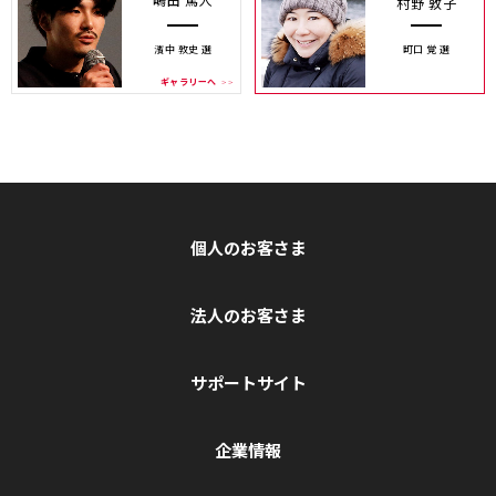
村野 敦子
濱中 敦史 選
町口 覚 選
ギャラリーへ
個人のお客さま
法人のお客さま
サポートサイト
企業情報