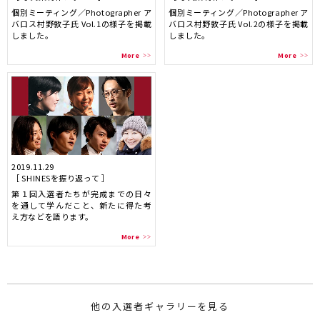
個別ミーティング／Photographer ア
個別ミーティング／Photographer ア
バロス村野敦子氏 Vol.2の様子を掲載
バロス村野敦子氏 Vol.1の様子を掲載
しました。
しました。
More
More
2019.11.29
［ SHINESを振り返って ］
第１回入選者たちが完成までの日々
を通して学んだこと、新たに得た考
え方などを語ります。
More
他の入選者ギャラリーを見る