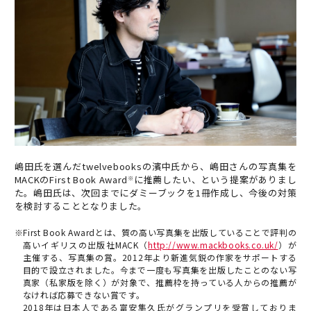
嶋田氏を選んだtwelvebooksの濱中氏から、嶋田さんの写真集を
MACKのFirst Book Award
に推薦したい、という提案がありまし
※
た。嶋田氏は、次回までにダミーブックを1冊作成し、今後の対策
を検討することとなりました。
※First Book Awardとは、質の高い写真集を出版していることで評判の
高いイギリスの出版社MACK（
http://www.mackbooks.co.uk/
）が
主催する、写真集の賞。2012年より新進気鋭の作家をサポートする
目的で設立されました。今まで一度も写真集を出版したことのない写
真家（私家版を除く）が対象で、推薦枠を持っている人からの推薦が
なければ応募できない賞です。
2018年は日本人である富安隼久氏がグランプリを受賞しておりま