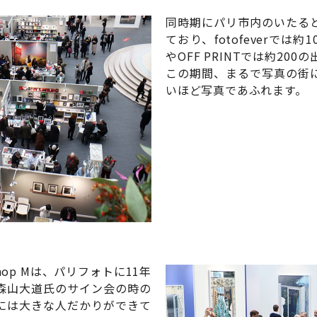
同時期にパリ市内のいたる
ており、fotofeverでは約1
やOFF PRINTでは約20
この期間、まるで写真の街
いほど写真であふれます。
hop Mは、パリフォトに11年
森山大道氏のサイン会の時の
には大きな人だかりができて