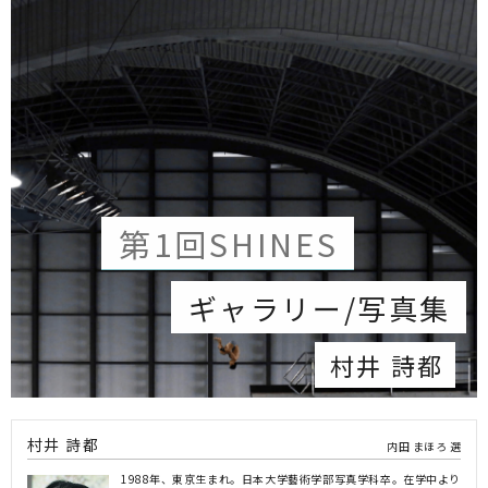
第1回SHINES
ギャラリー/写真集
村井 詩都
村井 詩都
内田 まほろ 選
1988年、東京生まれ。日本大学藝術学部写真学科卒。在学中より