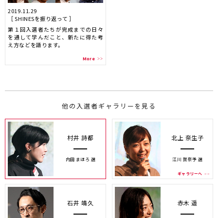
2019.11.29
［ SHINESを振り返って ］
第１回入選者たちが完成までの日々
を通して学んだこと、新たに得た考
え方などを語ります。
More
他の入選者ギャラリーを見る
村井 詩都
北上 奈生子
内田 まほろ 選
江川 賀奈予 選
ギャラリーへ
石井 靖久
赤木 遥