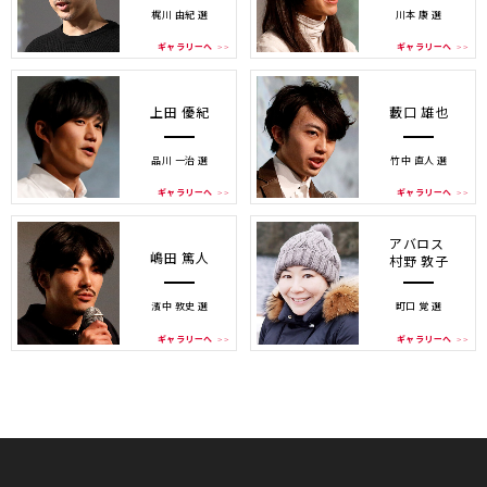
梶川 由紀 選
川本 康 選
ギャラリーへ
ギャラリーへ
上田 優紀
藪口 雄也
品川 一治 選
竹中 直人 選
ギャラリーへ
ギャラリーへ
アバロス
嶋田 篤人
村野 敦子
濱中 敦史 選
町口 覚 選
ギャラリーへ
ギャラリーへ