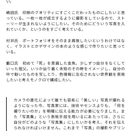
い。
嶋田氏 印刷のクオリティにすごくこだわったものにしたいと思
っている。一枚一枚が成立するように撮影をしているので、スト
ーリーが生まれないようにしたい。そのためにどういう写真を入
れていくか、というのをすごく考えている。
村井氏 ポートフォリオをそのまま再現したいというわけではな
く、イラストとかデザインの本のような感じで作りたいと思って
いる。
藪口氏 初めて「死」を意識した金魚。少しずつ自分をなくして
いった祖父。いつか辿り着く未知のその時をイメージし、自分の
中で動いたものを写しとり、色情報に左右されない世界観を表現
したいと考えモノクロで構成したい。
カメラの進化によって誰でも容易に「美しい」写真が撮れる
ようになった今、写真家には、技術やセンスよりも、「何を
撮りたいのか」を明確に伝える能力が必要になりました。ま
た「写真集」という表現手段を用いるにあたっては、さらに
自分がどのような「写真集」にしたいかを考え、それを伝え
られなければいけません。これまで「写真」の撮影やプリン