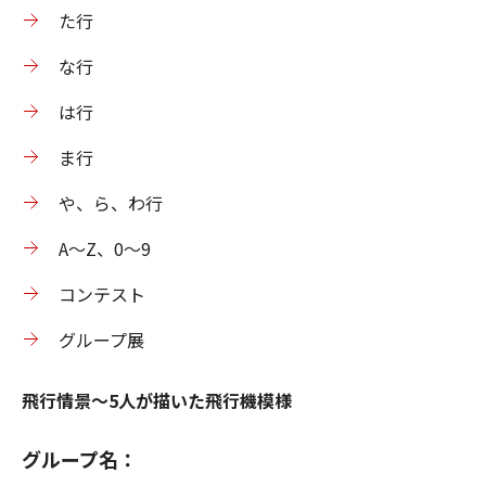
た行
な行
は行
ま行
や、ら、わ行
A～Z、0～9
コンテスト
グループ展
飛行情景～5人が描いた飛行機模様
グループ名：