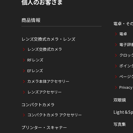
個人のお客さま
在
位
置
商品情報
電卓・そ
電卓
レンズ交換式カメラ・レンズ
電子辞
レンズ交換式カメラ
クロッ
RFレンズ
ポイン
EFレンズ
ページ
カメラ本体アクセサリー
Privacy
レンズアクセサリー
双眼鏡
コンパクトカメラ
Light＆Sp
コンパクトカメラ アクセサリー
写真集
プリンター・スキャナー