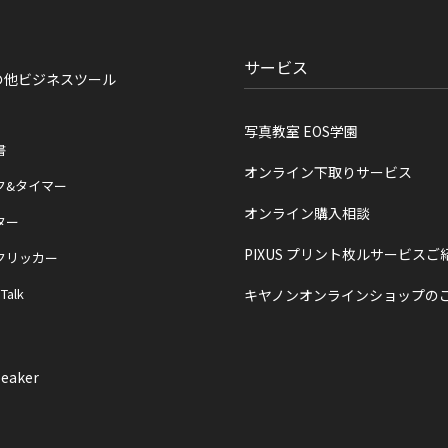
サービス
の他ビジネスツール
写真教室 EOS学園
書
オンライン下取りサービス
ク&タイマー
オンライン購入相談
ター
PIXUS プリント枚ルサービスご
クリッカー
 Talk
キヤノンオンラインショップの
eaker