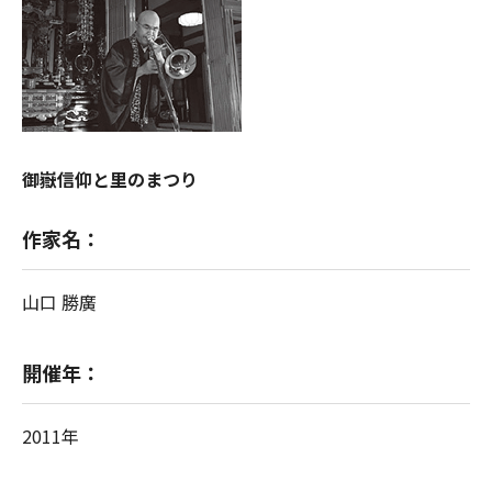
御嶽信仰と里のまつり
作家名：
山口 勝廣
開催年：
2011年