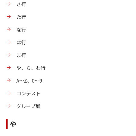
さ行
た行
な行
は行
ま行
や、ら、わ行
A～Z、0～9
コンテスト
グループ展
や