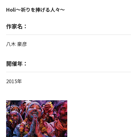
Holi～祈りを捧げる人々～
作家名：
八木 豪彦
開催年：
2015年