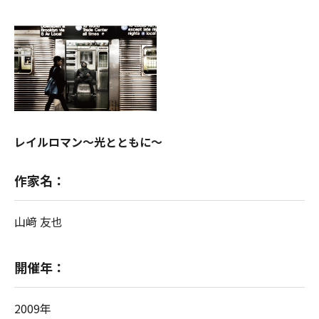
レイルロマン～光とともに～
作家名：
山﨑 友也
開催年：
2009年