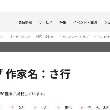
このページの本文へ
商品情報
サービス
特集
イベント・交流
シ
スト
オーディション
部活・撮影会
キヤノンフォトクラブ
イベント検
 作家名：さ行
50音順に掲載しています。
行
な行
は行
ま行
や、ら、わ