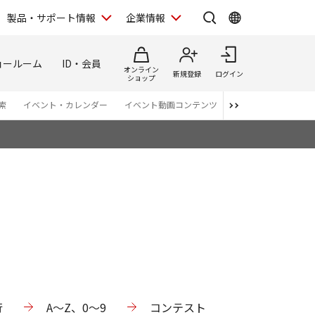
製品・サポート情報
企業情報
ョールーム
ID・会員
オンライン
新規登録
ログイン
ショップ
索
イベント・カレンダー
イベント動画コンテンツ
番組スタッフが語る 
行
A～Z、0～9
コンテスト