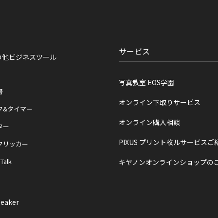
サービス
の他ビジネスツール
写真教室 EOS学園
書
オンライン下取りサービス
ク&タイマー
オンライン購入相談
ター
PIXUS プリント枚ルサービスご
クリッカー
 Talk
キヤノンオンラインショップの
eaker