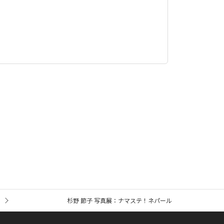
杉野 節子 写真展：ナマステ！ネパール