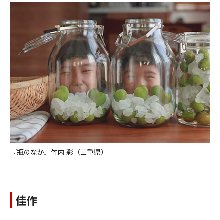
『瓶のなか』竹内 彩（三重県）
佳作