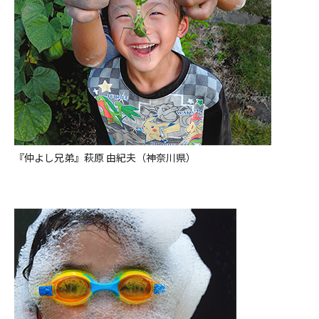
『仲よし兄弟』萩原 由紀夫（神奈川県）