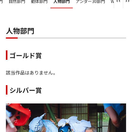
門
自然部門
動体部門
人物部門
アンダー30部門
WEB部門
人物部門
ゴールド賞
該当作品はありません。
シルバー賞