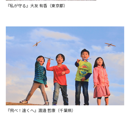
『私が守る』大友 有香（東京都）
『飛べ！遠くへ』渡邉 哲康（千葉県）