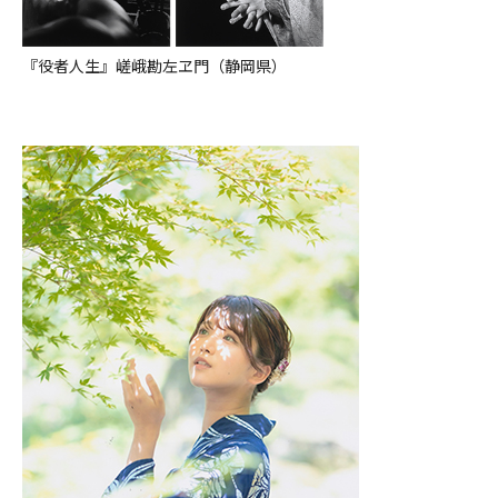
『役者人生』嵯峨勘左ヱ門（静岡県）