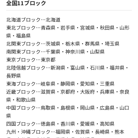
全国11ブロック
北海道ブロック…北海道
東北ブロック…⻘森県・岩⼿県・宮城県・秋⽥県・⼭形
県・福島県
北関東ブロック…茨城県・栃⽊県・群⾺県・埼⽟県
南関東ブロック…千葉県・神奈川県・⼭梨県
東京ブロック…東京都
北陸信越ブロック…新潟県・富⼭県・⽯川県・福井県・
⻑野県
東海ブロック…岐⾩県・静岡県・愛知県・三重県
近畿ブロック…滋賀県・京都府・⼤阪府・兵庫県・奈良
県・和歌⼭県
中国ブロック…⿃取県・島根県・岡⼭県・広島県・⼭⼝
県
四国ブロック…徳島県・⾹川県・愛媛県・⾼知県
九州・沖縄ブロック…福岡県・佐賀県・⻑崎県・熊本