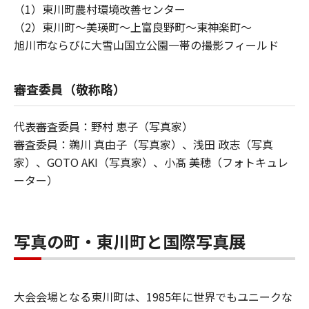
（1）東川町農村環境改善センター
（2）東川町〜美瑛町〜上富良野町〜東神楽町〜
旭川市ならびに⼤雪⼭国⽴公園⼀帯の撮影フィールド
審査委員（敬称略）
代表審査委員：野村 恵子（写真家）
審査委員：鵜川 真由子（写真家）、浅田 政志（写真
家）、GOTO AKI（写真家）、小髙 美穂（フォトキュレ
ーター）
写真の町・東川町と国際写真展
⼤会会場となる東川町は、1985年に世界でもユニークな