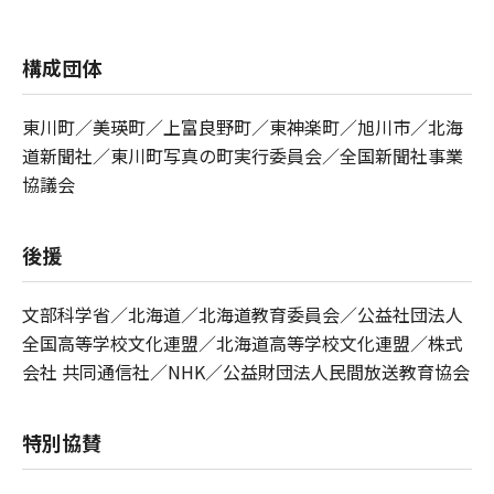
構成団体
東川町／美瑛町／上富良野町／東神楽町／旭川市／北海
道新聞社／東川町写真の町実⾏委員会／全国新聞社事業
協議会
後援
⽂部科学省／北海道／北海道教育委員会／公益社団法⼈
全国⾼等学校⽂化連盟／北海道⾼等学校⽂化連盟／株式
会社 共同通信社／NHK／公益財団法⼈⺠間放送教育協会
特別協賛