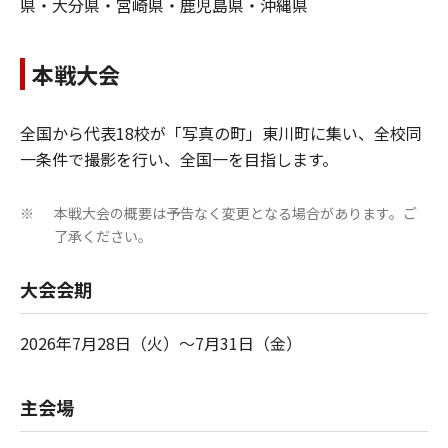
県・⼤分県・宮崎県・⿅児島県・沖縄県
本戦⼤会
全国から代表18校が「写真の町」東川町に集い、全校同
⼀条件で撮影を⾏い、全国⼀を⽬指します。
本戦⼤会の概要は予告なく変更となる場合があります。ご
※
了承ください。
大会会期
2026年7月28日（火）～7月31日（金）
主会場