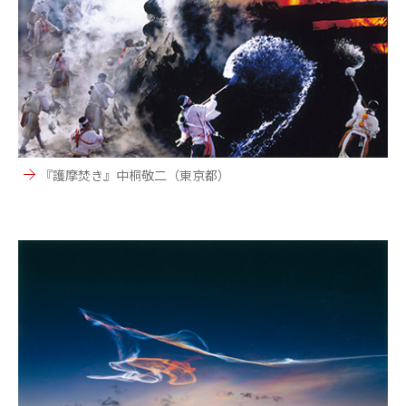
『護摩焚き』中桐敬二（東京都）