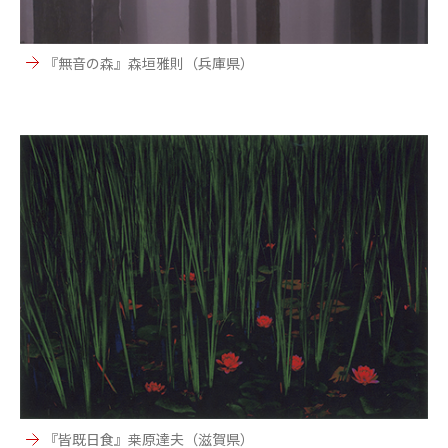
『無音の森』森垣雅則（兵庫県）
『皆既日食』桒原達夫（滋賀県）