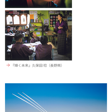
『輝く未来』久保田 稔（長野県）