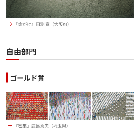
『命がけ』田渕 寛（大阪府）
自由部門
ゴールド賞
『密集』鹿島秀夫（埼玉県）