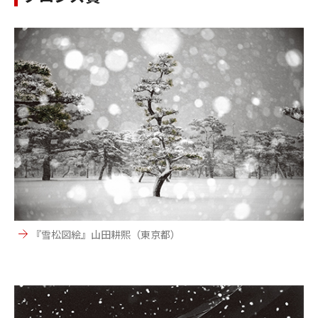
『雪松図絵』山田耕熙（東京都）