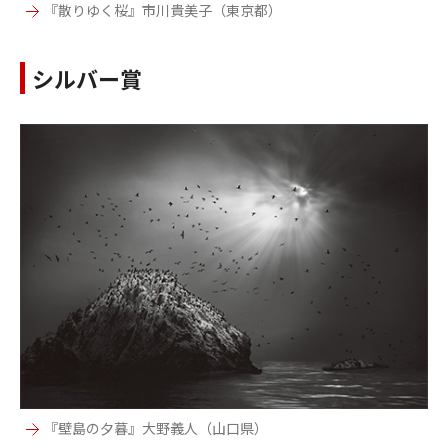
『散りゆく桜』市川貴美子（東京都）
シルバー賞
『壁島の夕暮』大野義人（山口県）