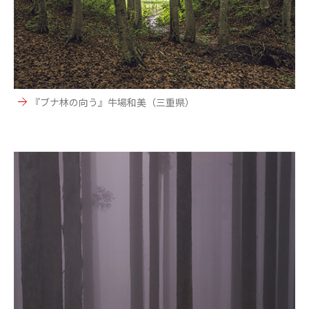
『ブナ林の向う』牛場和美（三重県）