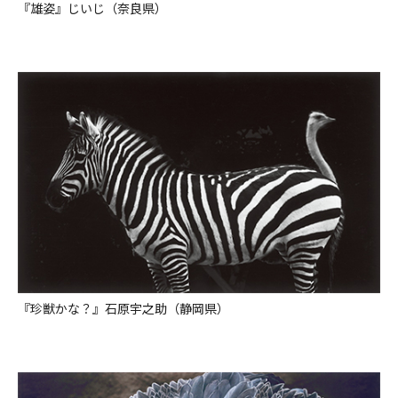
『雄姿』じいじ（奈良県）
『珍獣かな？』石原宇之助（静岡県）