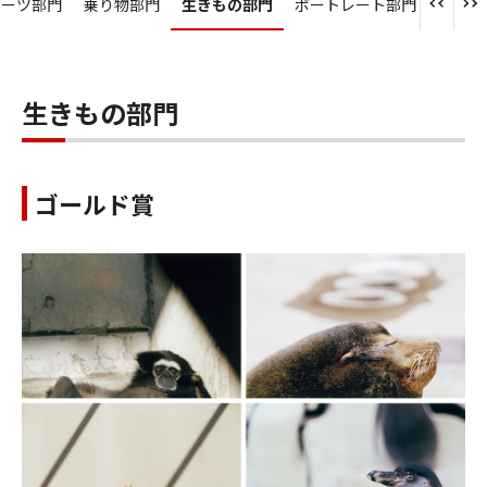
ポーツ部門
乗り物部門
生きもの部門
ポートレート部門
アンダ
生きもの部門
ゴールド賞