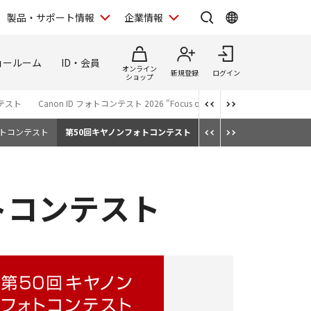
製品・サポート情報
企業情報
ョールーム
ID・会員
オンライン
新規登録
ログイン
ショップ
テスト
Canon ID フォトコンテスト 2026 "Focus on Your Creativity"
日本遺産
ォトコンテスト
第50回キヤノンフォトコンテスト
トコンテスト