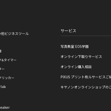
サービス
の他ビジネスツール
写真教室 EOS学園
書
オンライン下取りサービス
ク&タイマー
オンライン購入相談
ター
PIXUS プリント枚ルサービスご
クリッカー
 Talk
キヤノンオンラインショップの
eaker