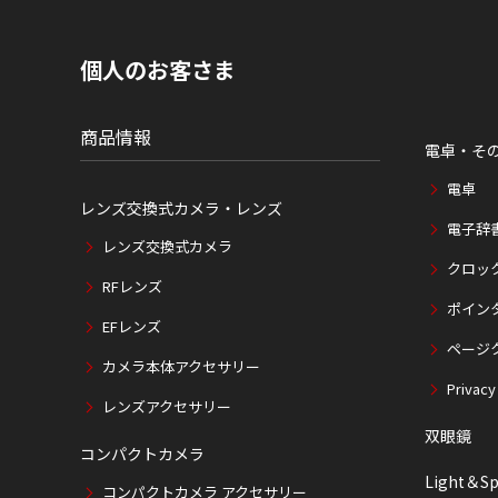
内
の
現
個人のお客さま
在
位
置
商品情報
電卓・そ
電卓
レンズ交換式カメラ・レンズ
電子辞
レンズ交換式カメラ
クロッ
RFレンズ
ポイン
EFレンズ
ページ
カメラ本体アクセサリー
Privacy
レンズアクセサリー
双眼鏡
コンパクトカメラ
Light＆Sp
コンパクトカメラ アクセサリー