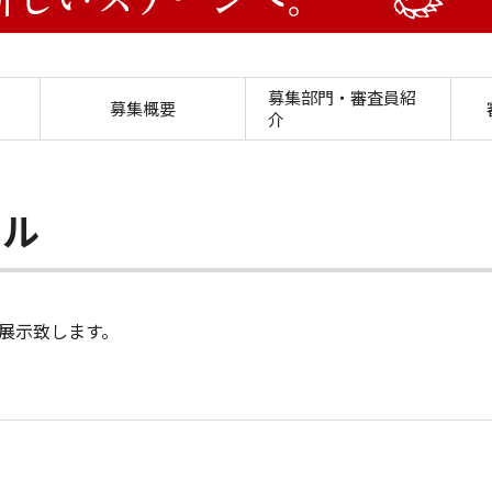
作品展のご案内 第50回キ
募集部門・審査員紹
募集概要
介
ール
展示致します。