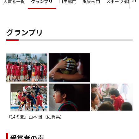
入賞者一覧
グランプリ
自由部門
風景部門
スポーツ部門
グランプリ
『14の夏』山本 雅（佐賀県）
受賞者の声