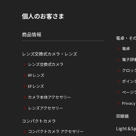
内
の
現
個人のお客さま
在
位
置
商品情報
電卓・そ
電卓
レンズ交換式カメラ・レンズ
電子辞
レンズ交換式カメラ
クロッ
RFレンズ
ポイン
EFレンズ
ページ
カメラ本体アクセサリー
Privacy
レンズアクセサリー
双眼鏡
コンパクトカメラ
Light＆Sp
コンパクトカメラ アクセサリー