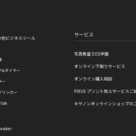
サービス
の他ビジネスツール
写真教室 EOS学園
書
オンライン下取りサービス
ク&タイマー
オンライン購入相談
ター
PIXUS プリント枚ルサービスご
クリッカー
 Talk
キヤノンオンラインショップの
eaker