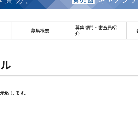
作品展のご案内 第55回キ
募集部門・審査員紹
募集概要
介
ール
展示致します。