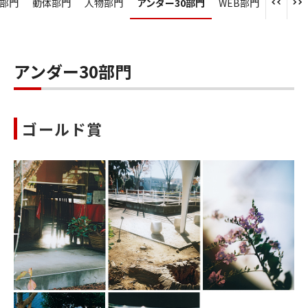
部門
動体部門
人物部門
アンダー30部門
WEB部門
アンダー30部門
ゴールド賞