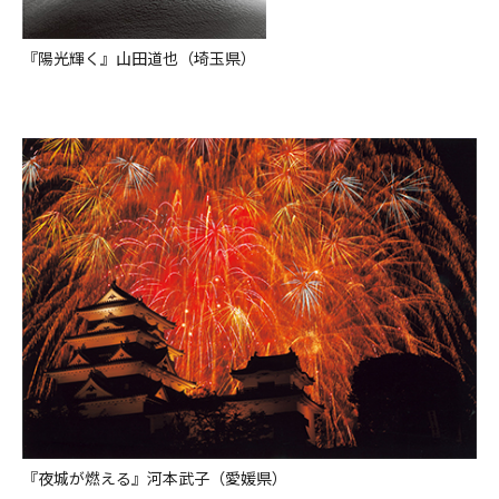
『陽光輝く』山田道也（埼玉県）
『夜城が燃える』河本武子（愛媛県）