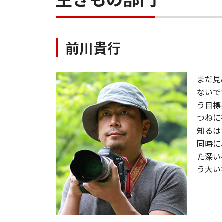
前川貴行
まだ見
ないで
う目標
つねに
知るは
同時に
た深い
う大い