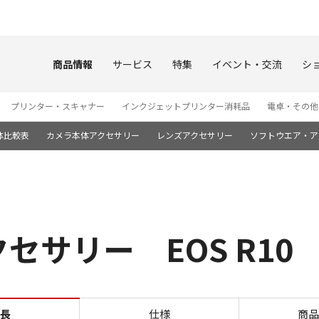
このページの本文へ
商品情報
サービス
特集
イベント・交流
シ
プリンター・スキャナー
インクジェットプリンター消耗品
電卓・その他
体比較表
カメラ本体アクセサリー
レンズアクセサリー
ソフトウエア・ア
セサリー EOS R10
交換レンズ・アクセサリー E
長
仕様
商品