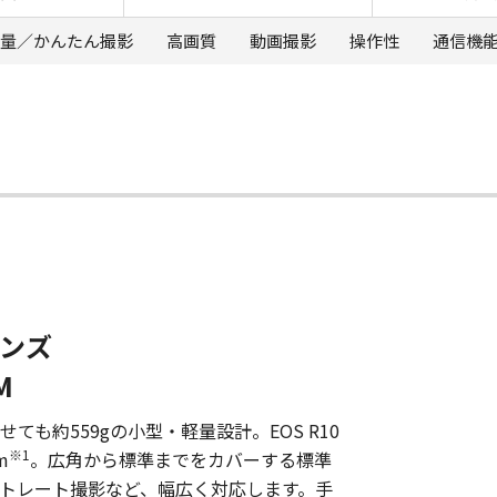
量／かんたん撮影
高画質
動画撮影
操作性
通信機
ンズ
M
わせても約559gの小型・軽量設計。EOS R10
※1
m
。広角から標準までをカバーする標準
トレート撮影など、幅広く対応します。手