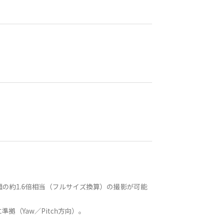
離の約1.6倍相当（フルサイズ換算）の撮影が可能
に準拠（Yaw／Pitch方向）。