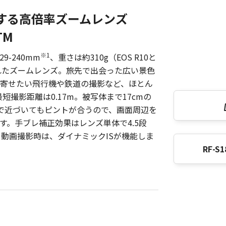
する高倍率ズームレンズ
STM
※1
9-240mm
、重さは約310g（EOS R10と
優れたズームレンズ。旅先で出会った広い景色
寄せたい飛行機や鉄道の撮影など、ほとん
撮影距離は0.17m。被写体まで17cmの
まで近づいてもピントが合うので、画面周辺を
す。手ブレ補正効果はレンズ単体で4.5段
。動画撮影時は、ダイナミックISが機能しま
RF-S