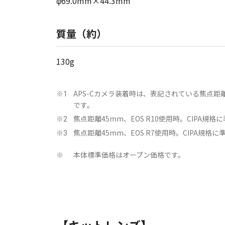
φ69.0mm×44.3mm
質量（約）
130g
APS-Cカメラ装着時は、表記されている焦点距
※1
です。
焦点距離45mm、EOS R10使用時。CIPA規格に
※2
焦点距離45mm、EOS R7使用時。CIPA規格に準
※3
本体標準価格はオープン価格です。
※