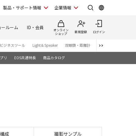
製品・サポート情報
企業情報
ョールーム
ID・会員
オンライン
新規登録
ログイン
ショップ
ビジネスツール
Light＆Speaker
双眼鏡・距離計
写真集
アプリ・ソ
プリ
EOS共通特長
商品カタログ
OS R10
構成
撮影サンプル