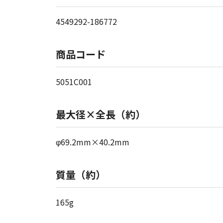
4549292-186772
商品コード
5051C001
最大径×全長（約）
φ69.2mm×40.2mm
質量（約）
165g