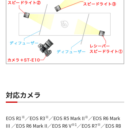
対応カメラ
※
※
※
EOS R1
／EOS R3
／EOS R5 Mark II
／EOS R6 Mark
※1
※
III ／EOS R6 Mark II／EOS R6 V
／EOS R7
／EOS R8